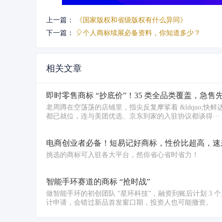
上一篇：
《国家版权和省级版权有什么异同》
下一篇：
🎈个人商标续展必备资料，你知道多少？
相关文章
即时零售商标 “抄底价”！35 类全品类覆盖，急
老周蹲在空荡荡的店铺里，指尖反复摩挲着 &ldquo;快
都已就位，连与美团优选、京东到家的入驻协议都谈得···
电商创业者必备！短易记好商标，性价比超高，速
挑选的商标可入驻各大平台，然你省心省时省力！
智能手环赛道的商标 “抢时战”
做智能手环的初创团队 “星环科技”，融资到账后计划 3 
计申请，会错过新品首发窗口期，投资人也可能撤资。