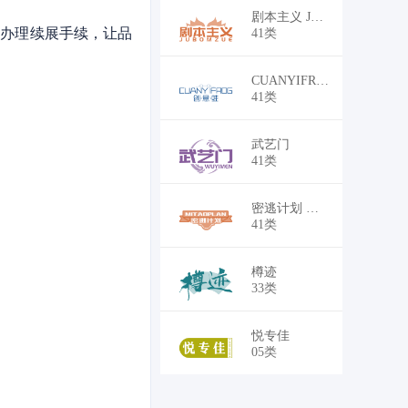
￥21,000
剧本主义 JUBOMZUE
时办理续展手续，让品
41类
￥21,000
CUANYIFROG 创意蛙
41类
￥19,500
武艺门
41类
￥21,000
密逃计划 MITAOPLAN
41类
￥21,000
樽迹
33类
￥8,249
悦专佳
05类