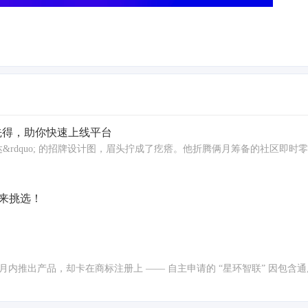
售先得，助你快速上线平台
鲜达&rdquo; 的招牌设计图，眉头拧成了疙瘩。他折腾俩月筹备的社区即
来挑选！
个月内推出产品，却卡在商标注册上 —— 自主申请的 “星环智联” 因包含