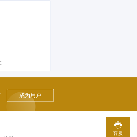
证
者
成为用户
客服