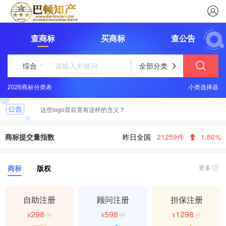
查商标
买商标
查公告
综合
全部分类
2026商标分类表
小类选择器
这些logo背后竟有这样的含义？
最新商标文件送达公告
商标提交量指数
昨日全国
21259件
1.86%
恭喜您取得商标注册证书，请及时领取
商标
版权
更多
自助注册
顾问注册
担保注册
298
598
1298
¥
/件
¥
/件
¥
/件